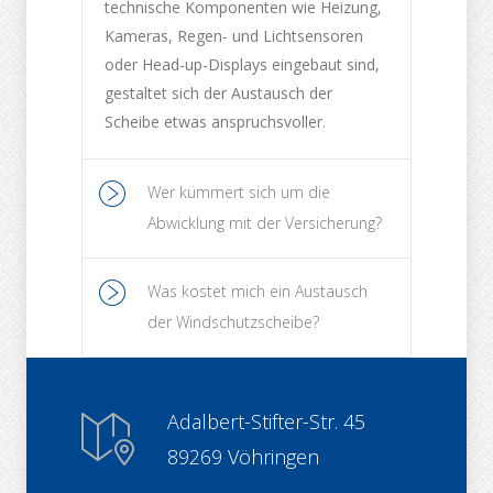
technische Komponenten wie Heizung,
Kameras, Regen- und Lichtsensoren
oder Head-up-Displays eingebaut sind,
gestaltet sich der Austausch der
Scheibe etwas anspruchsvoller.
Wer kümmert sich um die
Abwicklung mit der Versicherung?
Was kostet mich ein Austausch
der Windschutzscheibe?
Adalbert-Stifter-Str. 45
89269 Vöhringen